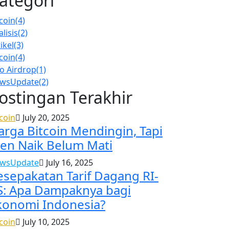
ategori
tcoin
(4)
lisis
(2)
ikel
(3)
tcoin
(4)
fo Airdrop
(1)
wsUpdate
(2)
ostingan Terakhir
tcoin
July 20, 2025
arga Bitcoin Mendingin, Tapi
ren Naik Belum Mati
wsUpdate
July 16, 2025
esepakatan Tarif Dagang RI-
S: Apa Dampaknya bagi
konomi Indonesia?
tcoin
July 10, 2025