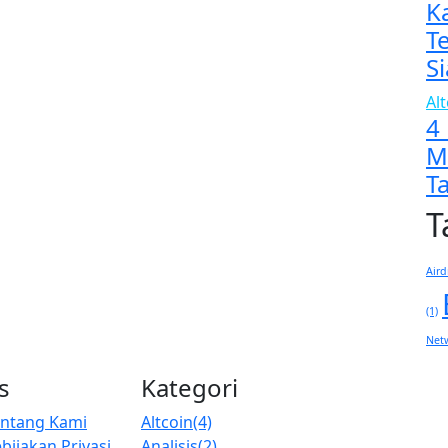
K
T
Si
Al
4
M
T
T
Aird
(1)
Net
s
Kategori
entang Kami
Altcoin
(4)
bijakan Privasi
Analisis
(2)