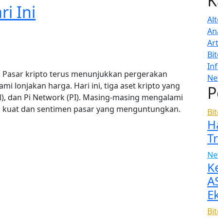
K
i Ini
Al
Ana
Art
Bi
In
rk Pasar kripto terus menunjukkan pergerakan
Ne
 lonjakan harga. Hari ini, tiga aset kripto yang
P
N), dan Pi Network (PI). Masing-masing mengalami
ng kuat dan sentimen pasar yang menguntungkan.
Bi
H
T
Ne
K
A
E
Bi