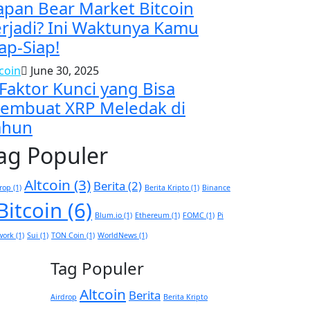
apan Bear Market Bitcoin
erjadi? Ini Waktunya Kamu
ap-Siap!
tcoin
June 30, 2025
 Faktor Kunci yang Bisa
embuat XRP Meledak di
ahun
ag Populer
Altcoin
(3)
Berita
(2)
rop
(1)
Berita Kripto
(1)
Binance
Bitcoin
(6)
Blum.io
(1)
Ethereum
(1)
FOMC
(1)
Pi
work
(1)
Sui
(1)
TON Coin
(1)
WorldNews
(1)
Tag Populer
Altcoin
Berita
Airdrop
Berita Kripto