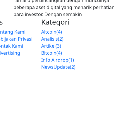
ramai diperbincangkan dengan munculnya
beberapa aset digital yang menarik perhatian
para investor. Dengan semakin
s
Kategori
entang Kami
Altcoin
(4)
bijakan Privasi
Analisis
(2)
ontak Kami
Artikel
(3)
vertising
Bitcoin
(4)
Info Airdrop
(1)
NewsUpdate
(2)