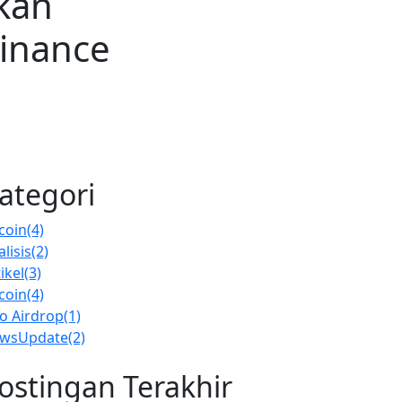
Akan
inance
ategori
tcoin
(4)
lisis
(2)
ikel
(3)
tcoin
(4)
fo Airdrop
(1)
wsUpdate
(2)
ostingan Terakhir