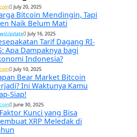
tcoin
July 20, 2025
arga Bitcoin Mendingin, Tapi
ren Naik Belum Mati
wsUpdate
July 16, 2025
esepakatan Tarif Dagang RI-
S: Apa Dampaknya bagi
konomi Indonesia?
tcoin
July 10, 2025
apan Bear Market Bitcoin
erjadi? Ini Waktunya Kamu
ap-Siap!
tcoin
June 30, 2025
 Faktor Kunci yang Bisa
embuat XRP Meledak di
ahun