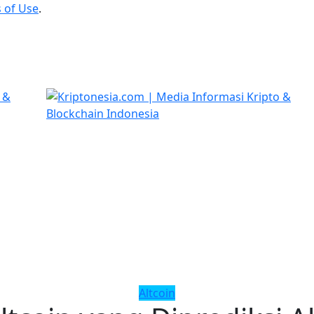
 of Use
.
Altcoin