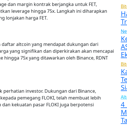
age dan margin kontrak berjangka untuk FET,
Bi
n leverage hingga 75x. Langkah ini diharapkan
H
g lonjakan harga FET.
T
Ne
K
m daftar altcoin yang mendapat dukungan dari
A
rga yang signifikan dan diperkirakan akan mencapai
E
e hingga 75x yang ditawarkan oleh Binance, RDNT
Bi
K
T
Si
ik perhatian investor. Dukungan dari Binance,
Al
i kepada pemegang FLOKI, telah membuat lebih
4
n dan kekuatan pasar FLOKI juga berpotensi
M
T