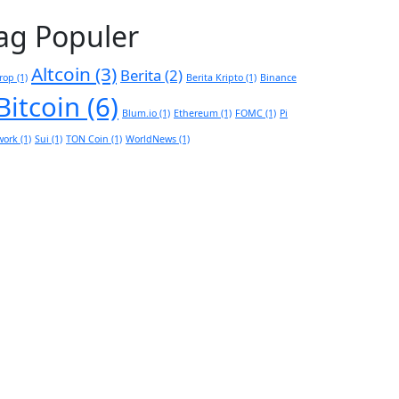
ag Populer
Altcoin
(3)
Berita
(2)
rop
(1)
Berita Kripto
(1)
Binance
Bitcoin
(6)
Blum.io
(1)
Ethereum
(1)
FOMC
(1)
Pi
work
(1)
Sui
(1)
TON Coin
(1)
WorldNews
(1)