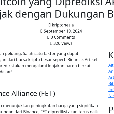
ltcoin yang Diprediksi 
jak dengan Dukungan B
kriptonesia
September 19, 2024
0 Comments
326 Views
K
an peluang. Salah satu faktor yang dapat
 dari bursa kripto besar seperti Binance. Artikel
Al
prediksi akan mengalami lonjakan harga berkat
Ana
 dekat!
Art
Bi
In
ence Alliance (FET)
Ne
telah menunjukkan peningkatan harga yang signifikan
P
ngan dari Binance, FET diprediksi akan terus naik.