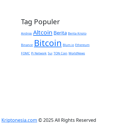
Tag Populer
Altcoin
Berita
Airdrop
Berita Kripto
Bitcoin
Binance
Blum.io
Ethereum
FOMC
Pi Network
Sui
TON Coin
WorldNews
Kriptonesia.com
© 2025 All Rights Reserved