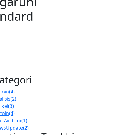
garuhi
andard
ategori
tcoin
(4)
lisis
(2)
ikel
(3)
tcoin
(4)
fo Airdrop
(1)
wsUpdate
(2)