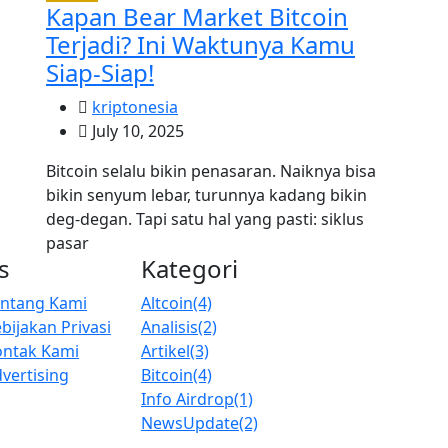
Kapan Bear Market Bitcoin
Terjadi? Ini Waktunya Kamu
Siap-Siap!
kriptonesia
July 10, 2025
Bitcoin selalu bikin penasaran. Naiknya bisa
bikin senyum lebar, turunnya kadang bikin
deg-degan. Tapi satu hal yang pasti: siklus
pasar
s
Kategori
entang Kami
Altcoin
(4)
bijakan Privasi
Analisis
(2)
ontak Kami
Artikel
(3)
vertising
Bitcoin
(4)
Info Airdrop
(1)
NewsUpdate
(2)