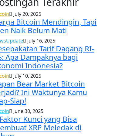
ostingan Terakhir
tcoin
July 20, 2025
arga Bitcoin Mendingin, Tapi
ren Naik Belum Mati
wsUpdate
July 16, 2025
esepakatan Tarif Dagang RI-
S: Apa Dampaknya bagi
konomi Indonesia?
tcoin
July 10, 2025
apan Bear Market Bitcoin
erjadi? Ini Waktunya Kamu
ap-Siap!
tcoin
June 30, 2025
 Faktor Kunci yang Bisa
embuat XRP Meledak di
ahun