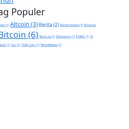
ag Populer
Altcoin
(3)
Berita
(2)
rop
(1)
Berita Kripto
(1)
Binance
Bitcoin
(6)
Blum.io
(1)
Ethereum
(1)
FOMC
(1)
Pi
work
(1)
Sui
(1)
TON Coin
(1)
WorldNews
(1)