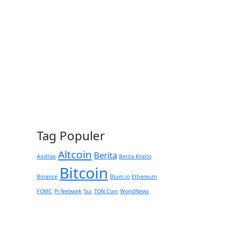
Tag Populer
Altcoin
Berita
Airdrop
Berita Kripto
Bitcoin
Binance
Blum.io
Ethereum
FOMC
Pi Network
Sui
TON Coin
WorldNews