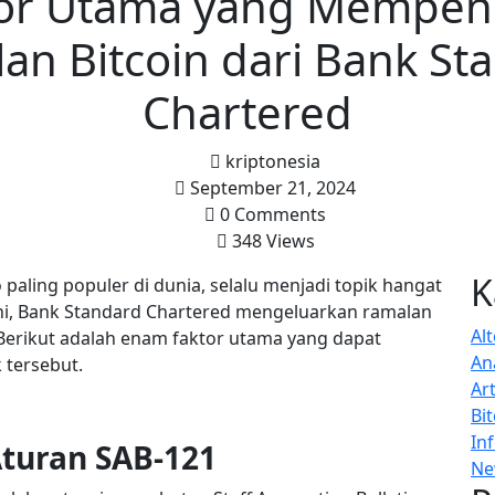
tor Utama yang Mempen
an Bitcoin dari Bank St
Chartered
kriptonesia
September 21, 2024
0 Comments
348 Views
K
 paling populer di dunia, selalu menjadi topik hangat
 ini, Bank Standard Chartered mengeluarkan ramalan
Al
Berikut adalah enam faktor utama yang dapat
Ana
tersebut.
Art
Bi
In
turan SAB-121
Ne