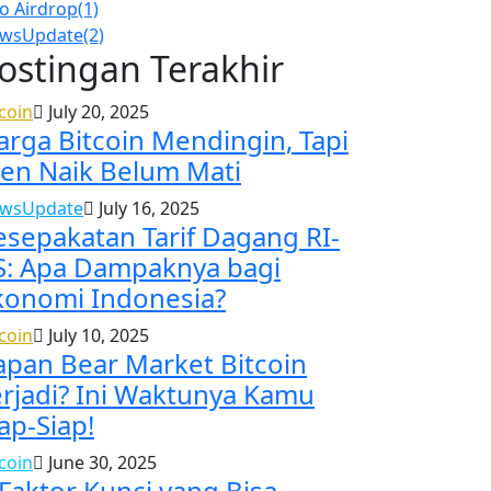
fo Airdrop
(1)
wsUpdate
(2)
ostingan Terakhir
tcoin
July 20, 2025
arga Bitcoin Mendingin, Tapi
ren Naik Belum Mati
wsUpdate
July 16, 2025
esepakatan Tarif Dagang RI-
S: Apa Dampaknya bagi
konomi Indonesia?
tcoin
July 10, 2025
apan Bear Market Bitcoin
erjadi? Ini Waktunya Kamu
ap-Siap!
tcoin
June 30, 2025
 Faktor Kunci yang Bisa