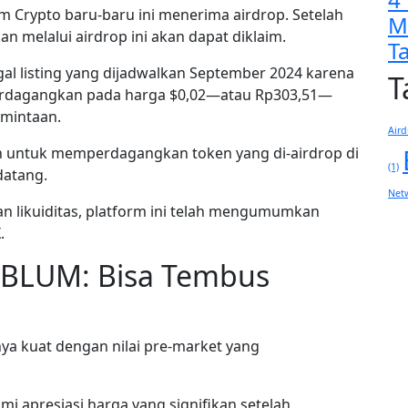
 Crypto baru-baru ini menerima airdrop. Setelah
M
kan melalui airdrop ini akan dapat diklaim.
T
al listing yang dijadwalkan September 2024 karena
T
perdagangkan pada harga $0,02—atau Rp303,51—
rmintaan.
Aird
 untuk memperdagangkan token yang di-airdrop di
(1)
datang.
Net
an likuiditas, platform ini telah mengumumkan
.
o BLUM: Bisa Tembus
a kuat dengan nilai pre-market yang
i apresiasi harga yang signifikan setelah