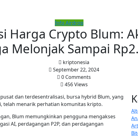
Info Airdrop
si Harga Crypto Blum: 
a Melonjak Sampai Rp2
kriptonesia
September 22, 2024
0 Comments
456 Views
K
pusat dan terdesentralisasi, bursa hybrid Blum, yang
i, telah menarik perhatian komunitas kripto.
Al
aringan, Blum memungkinkan pengguna mengakses
Ana
igasi AI, perdagangan P2P, dan perdagangan
Art
Bi