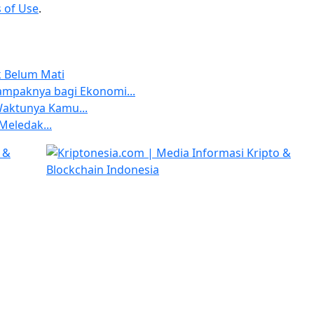
 of Use
.
k Belum Mati
ampaknya bagi Ekonomi...
 Waktunya Kamu...
Meledak...