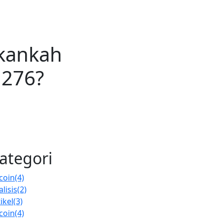
Akankah
.276?
ategori
tcoin
(4)
lisis
(2)
ikel
(3)
tcoin
(4)