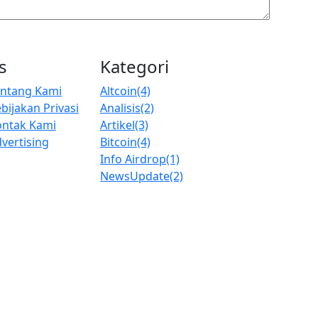
s
Kategori
entang Kami
Altcoin
(4)
bijakan Privasi
Analisis
(2)
ontak Kami
Artikel
(3)
vertising
Bitcoin
(4)
Info Airdrop
(1)
NewsUpdate
(2)