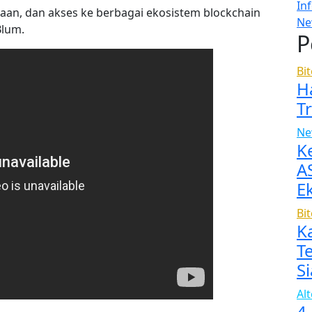
In
unaan, dan akses ke berbagai ekosistem blockchain
Ne
Blum.
P
Bi
H
T
Ne
K
A
E
Bi
K
T
Si
Al
4