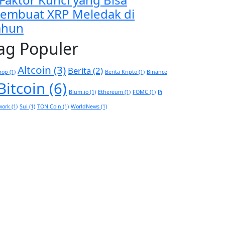
embuat XRP Meledak di
ahun
ag Populer
Altcoin
(3)
Berita
(2)
rop
(1)
Berita Kripto
(1)
Binance
Bitcoin
(6)
Blum.io
(1)
Ethereum
(1)
FOMC
(1)
Pi
work
(1)
Sui
(1)
TON Coin
(1)
WorldNews
(1)